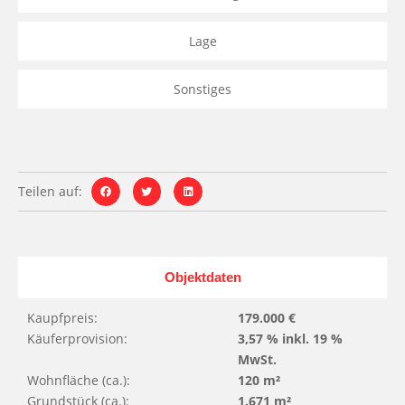
Lage
Sonstiges
Teilen auf:
Objektdaten
Kaupfpreis:
179.000 €
Käuferprovision:
3,57 % inkl. 19 %
MwSt.
Wohnfläche (ca.):
120 m²
Grundstück (ca.):
1.671 m²