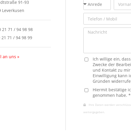
adtstraße 91-93
9 Leverkusen
 0 21 71 / 94 98 98
0 21 71 / 94 98 99
l an uns »
Ich willige ein, d
Zwecke der Bearbei
und Kontakt zu mi
Einwilligung kann 
Gründen widerrufe
Hiermit bestätige i
genommen habe. *
Ihre Daten werden verschlüssel
weitergegeben.