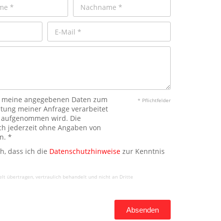
ass meine angegebenen Daten zum
* Pflichtfelder
tung meiner Anfrage verarbeitet
r aufgenommen wird. Die
ich jederzeit ohne Angaben von
n. *
ch, dass ich die
Datenschutzhinweise
zur Kenntnis
t übertragen, vertraulich behandelt und nicht an Dritte
Absenden