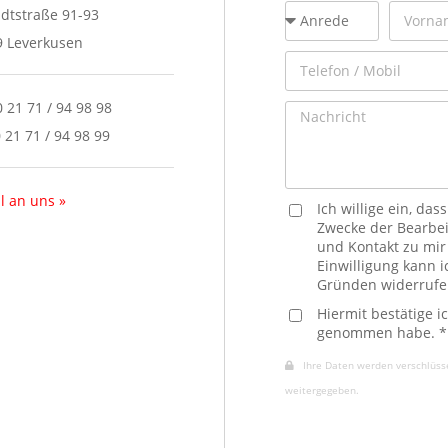
adtstraße 91-93
9 Leverkusen
 0 21 71 / 94 98 98
0 21 71 / 94 98 99
l an uns »
Ich willige ein, d
Zwecke der Bearbei
und Kontakt zu mi
Einwilligung kann 
Gründen widerrufe
Hiermit bestätige i
genommen habe. *
Ihre Daten werden verschlüssel
weitergegeben.