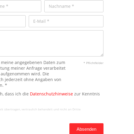
ass meine angegebenen Daten zum
* Pflichtfelder
tung meiner Anfrage verarbeitet
r aufgenommen wird. Die
ich jederzeit ohne Angaben von
n. *
ch, dass ich die
Datenschutzhinweise
zur Kenntnis
t übertragen, vertraulich behandelt und nicht an Dritte
Absenden