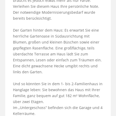
braucht es jedoch etwas mehr als nur Farbe:

Verleihen Sie diesem Haus Ihre persönliche Note. 
Der notwendige Modernisierungsbedarf wurde 
bereits berücksichtigt.

Der Garten hinter dem Haus: Es erwartet Sie eine 
herrliche Gartenoase in Südausrichtung mit 
Blumen, großen und kleinen Büschen sowie einer 
gepflegten Rasenfläche. Eine großflächige, teils 
überdachte Terrasse am Haus lädt Sie zum 
Entspannen, Lesen oder einfach zum Träumen ein. 
Eine dicht gewachsene Hecke umgibt rechts und 
links den Garten.

Und so könnten Sie in dem 1- bis 2-Familienhaus in 
Hanglage leben: Sie bewohnen das Haus mit Ihrer 
Familie, ganz bequem auf gut 182 m² Wohnfläche, 
über zwei Etagen. 

Im „Untergeschoss“ befinden sich die Garage und 4 
Kellerräume. 
