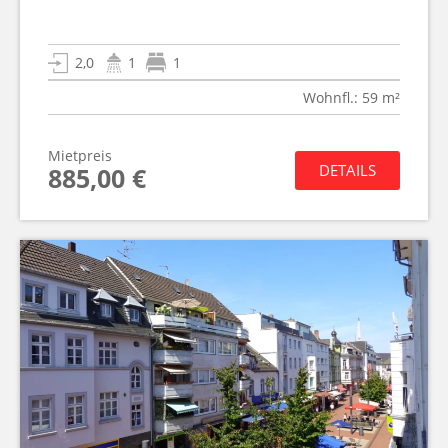
2,0
1
1
Wohnfl.: 59 m²
Mietpreis
DETAILS
885,00 €