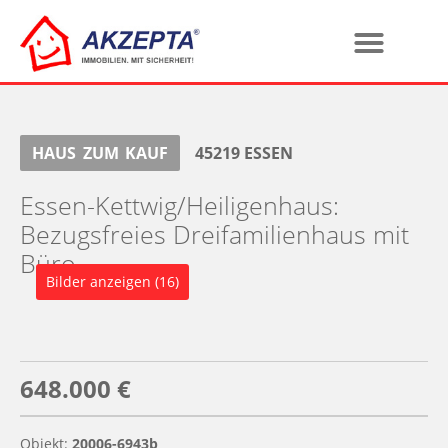
HAUS
ZUM
KAUF
45219
ESSEN
Essen-Kettwig/Heiligenhaus:
Bezugsfreies Dreifamilienhaus mit
Büro
Bilder anzeigen (16)
648.000 €
Objekt:
20006-6943b