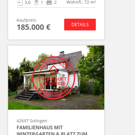
Wohnfl.: 72 m²
3,0
1
2
Kaufpreis
DETAILS
185.000 €
42697
Solingen
FAMILIENHAUS MIT
WINTERGARTEN & PLATZ ZUM