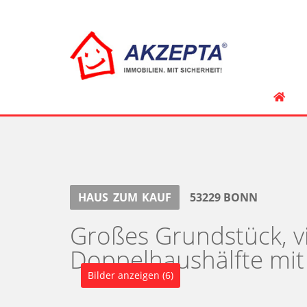
HAUS
ZUM
KAUF
53229
BONN
Großes Grundstück, vi
Doppelhaushälfte mi
Bilder anzeigen (6)