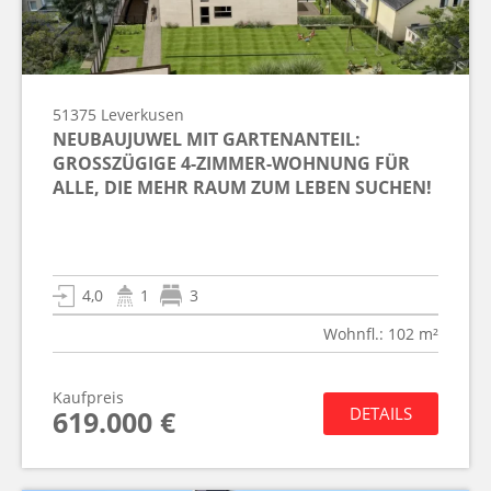
51375
Leverkusen
NEUBAUJUWEL MIT GARTENANTEIL:
GROSSZÜGIGE 4-ZIMMER-WOHNUNG FÜR A
LLE, DIE MEHR RAUM ZUM LEBEN SUCHEN!
4,0
1
3
Wohnfl.: 102 m²
Kaufpreis
DETAILS
619.000 €