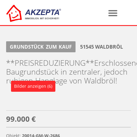
GRUNDSTÜCK
ZUM
KAUF
51545
WALDBRÖL
**PREISREDUZIERUNG**Erschlossen
Baugrundstück in zentraler, jedoch
ruhigen Hanglage von Waldbröl!
Bilder anzeigen (6)
99.000 €
Objekt:
20014-GM-W-2686