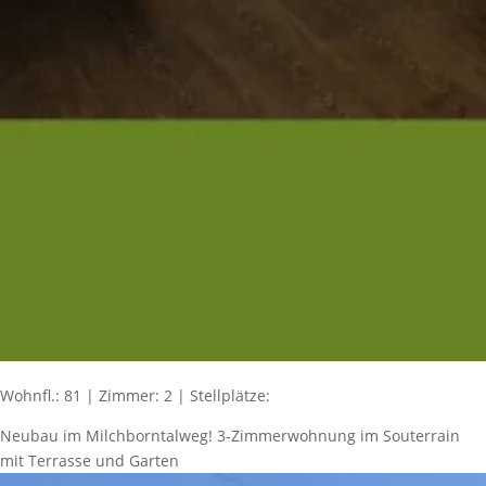
Wohnfl.: 81 | Zimmer: 2 | Stellplätze:
Neubau im Milchborntalweg! 3-Zimmerwohnung im Souterrain
mit Terrasse und Garten