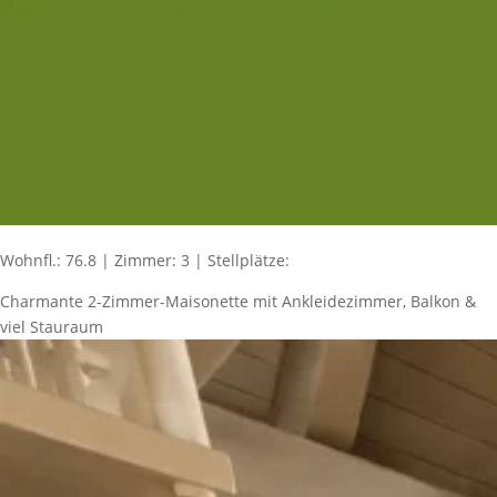
Wohnfl.: 76.8 | Zimmer: 3 | Stellplätze:
Charmante 2-Zimmer-Maisonette mit Ankleidezimmer, Balkon &
viel Stauraum