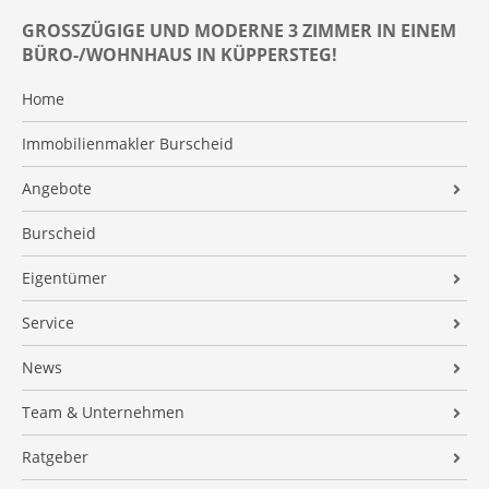
GROSSZÜGIGE UND MODERNE 3 ZIMMER IN EINEM B
ÜRO-/WOHNHAUS IN KÜPPERSTEG!
Home
Immobilienmakler Burscheid
Angebote
Alle Kaufimmobilien
Burscheid
Alle Kaufimmobilien (GU)
Eigentümer
Alle Mietimmobilien
Für Verkäufer – Unsere Garantie
Service
Neubauprojekte
Für Verkäufer – Unsere Serviceleistungen
Home Staging
News
Marktwert ermitteln
Finanzierung
Immo-News
Team & Unternehmen
Für Vermieter
Finanzierungsrechner
Marktbericht
Team
Ratgeber
Immobilien-Verrentung
Altersvorsorge
Leitsätze