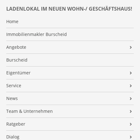
LADENLOKAL IM NEUEN WOHN-/ GESCHÄFTSHAUS!
Home
Immobilienmakler Burscheid
Angebote
Alle Kaufimmobilien
Burscheid
Alle Kaufimmobilien (GU)
Eigentümer
Alle Mietimmobilien
Für Verkäufer – Unsere Garantie
Service
Neubauprojekte
Für Verkäufer – Unsere Serviceleistungen
Home Staging
News
Marktwert ermitteln
Finanzierung
Immo-News
Team & Unternehmen
Für Vermieter
Finanzierungsrechner
Marktbericht
Team
Ratgeber
Immobilien-Verrentung
Altersvorsorge
Leitsätze
Wohnen im Alter
Immo:Sprechstunde
Dialog
Interessenten