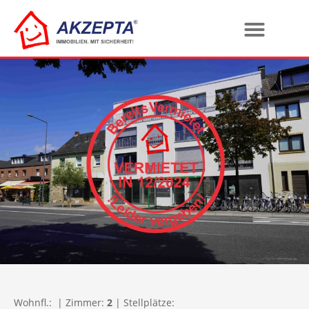
Wohnfl.:
| Zimmer:
2
| Stellplätze: