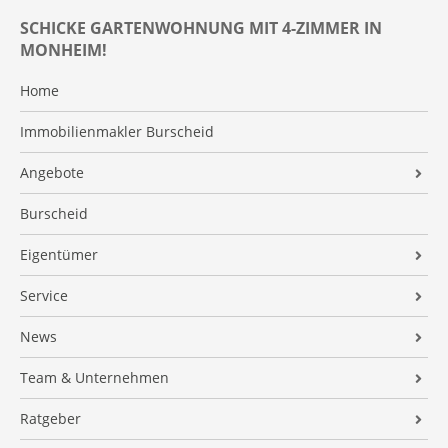
SCHICKE GARTENWOHNUNG MIT 4-ZIMMER IN
MONHEIM!
Home
Immobilienmakler Burscheid
Angebote
Alle Kaufimmobilien
Burscheid
Alle Kaufimmobilien (GU)
Eigentümer
Alle Mietimmobilien
Für Verkäufer – Unsere Garantie
Service
Neubauprojekte
Für Verkäufer – Unsere Serviceleistungen
Home Staging
News
Marktwert ermitteln
Finanzierung
Immo-News
Team & Unternehmen
Für Vermieter
Finanzierungsrechner
Marktbericht
Team
Ratgeber
Immobilien-Verrentung
Altersvorsorge
Leitsätze