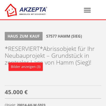
HAUS
ZUM
KAUF
57577
HAMM (SIEG)
*RESERVIERT*Abrissobjekt für Ihr
Neubauprojekt – Grundstück in
zentraler Lage von Hamm (Sieg)!
Bilder anzeigen (3)
45.000 €
Objekt:
20014-AK-W-5923