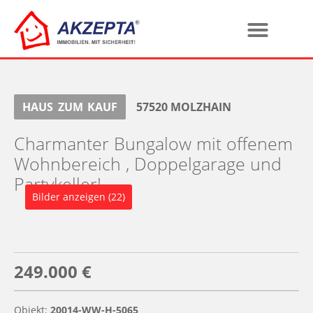
HAUS
ZUM
KAUF
57520
MOLZHAIN
Charmanter Bungalow mit offenem
Wohnbereich , Doppelgarage und
Partykeller!
Bilder anzeigen (22)
249.000 €
Objekt:
20014-WW-H-5065